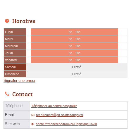
Horaires
Lundi
8h - 18h
Mardi
8h - 18h
Mercredi
8h - 18h
Jeudi
8h - 18h
Vendredi
8h - 18h
Samedi
Fermé
Dimanche
Fermé
Signaler une erreur
Contact
Téléphone
Téléphoner au centre hospitalier
Email
recrutementⓐgh-saintesangely.fr
Site web
sante.fr/recherche/trouver/DepistageCovid