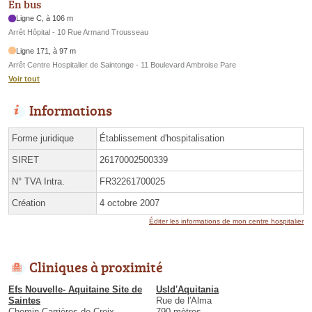
En bus
Ligne C, à 106 m
Arrêt Hôpital - 10 Rue Armand Trousseau
Ligne 171, à 97 m
Arrêt Centre Hospitalier de Saintonge - 11 Boulevard Ambroise Pare
Voir tout
Informations
Forme juridique
Établissement d'hospitalisation
SIRET
26170002500339
N° TVA Intra.
FR32261700025
Création
4 octobre 2007
Éditer les informations de mon centre hospitalier
Cliniques à proximité
Efs Nouvelle- Aquitaine Site de
Usld'Aquitania
Saintes
Rue de l'Alma
Chemin Carrières de Croix
790 mètres