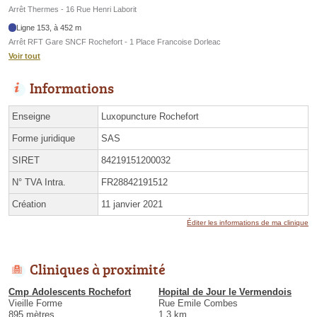
Arrêt Thermes - 16 Rue Henri Laborit
Ligne 153, à 452 m
Arrêt RFT Gare SNCF Rochefort - 1 Place Francoise Dorleac
Voir tout
Informations
Enseigne
Luxopuncture Rochefort
Forme juridique
SAS
SIRET
84219151200032
N° TVA Intra.
FR28842191512
Création
11 janvier 2021
Éditer les informations de ma clinique
Cliniques à proximité
Cmp Adolescents Rochefort
Hopital de Jour le Vermendois
Vieille Forme
Rue Emile Combes
895 mètres
1.3 km