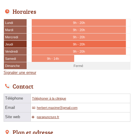
Horaires
Lundi
9h - 20h
Mardi
9h - 20h
Mercredi
9h - 20h
Jeudi
9h - 20h
Vendredi
9h - 20h
Samedi
9h - 14h
Dimanche
Fermé
Signaler une erreur
Contact
Téléphone
Téléphoner à la clinique
Email
herbert.maximeⓐgmail.com
Site web
parapuncture.fr
Plan et adresse