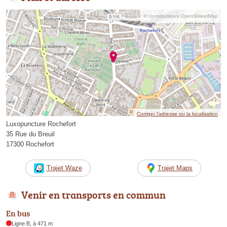
© contributeurs OpenStreetMap
Corriger l’adresse ou la localisation
Luxopuncture Rochefort
35 Rue du Breuil
17300 Rochefort
Trajet Waze
Trajet Maps
Venir en transports en commun
En bus
Ligne B, à 471 m