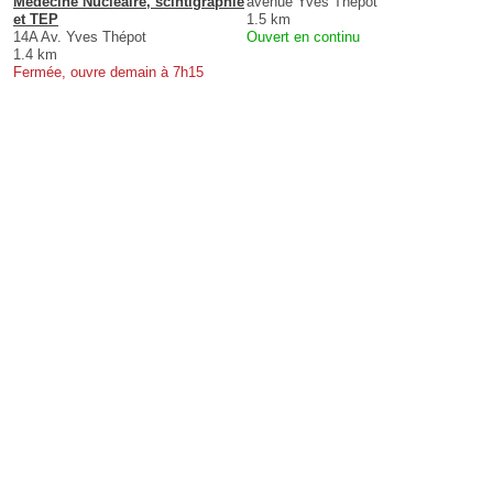
Médecine Nucléaire, scintigraphie
avenue Yves Thépot
et TEP
1.5 km
14A Av. Yves Thépot
Ouvert en continu
1.4 km
Fermée, ouvre demain à 7h15