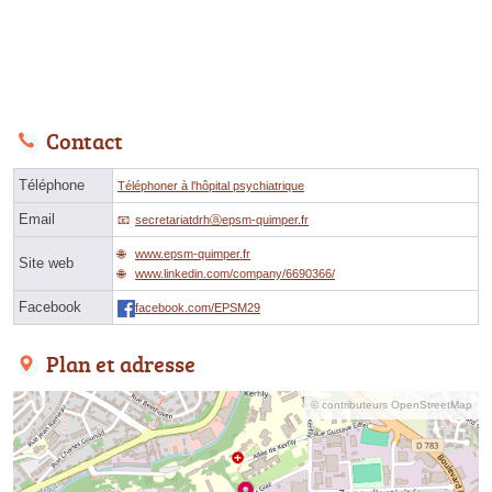
Contact
Téléphone
Téléphoner à l'hôpital psychiatrique
Email
secretariatdrhⓐepsm-quimper.fr
www.epsm-quimper.fr
Site web
www.linkedin.com/company/6690366/
Facebook
facebook.com/EPSM29
Plan et adresse
© contributeurs OpenStreetMap