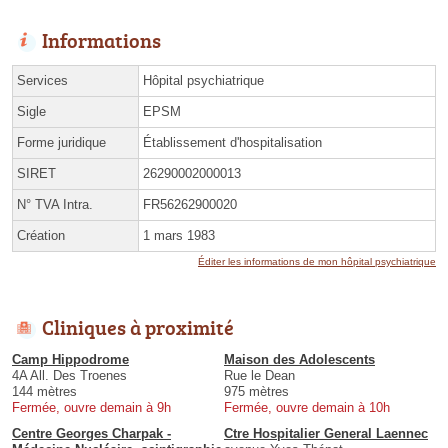
Informations
Services
Hôpital psychiatrique
Sigle
EPSM
Forme juridique
Établissement d'hospitalisation
SIRET
26290002000013
N° TVA Intra.
FR56262900020
Création
1 mars 1983
Éditer les informations de mon hôpital psychiatrique
Cliniques à proximité
Camp Hippodrome
Maison des Adolescents
4A All. Des Troenes
Rue le Dean
144 mètres
975 mètres
Fermée, ouvre demain à 9h
Fermée, ouvre demain à 10h
Centre Georges Charpak -
Ctre Hospitalier General Laennec