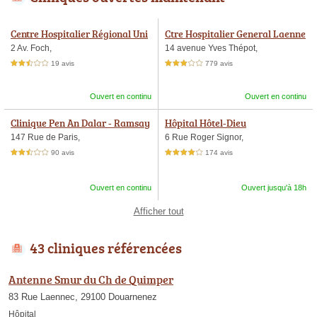
Centre Hospitalier Régional Uni
Ctre Hospitalier General Laenne
versitaire, Service d'Urgences
c
2 Av. Foch,
14 avenue Yves Thépot,
19 avis
779 avis
2,5 étoiles sur 5
3,0 étoiles sur 5
Ouvert en continu
Ouvert en continu
Clinique Pen An Dalar - Ramsay
Hôpital Hôtel-Dieu
Santé
147 Rue de Paris,
6 Rue Roger Signor,
90 avis
174 avis
2,5 étoiles sur 5
4,0 étoiles sur 5
Ouvert en continu
Ouvert jusqu'à 18h
Afficher tout
43 cliniques référencées
Antenne Smur du Ch de Quimper
83 Rue Laennec, 29100 Douarnenez
Hôpital