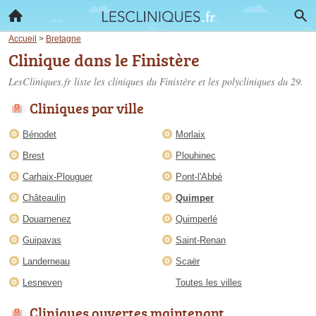
Accueil
>
Bretagne
Clinique dans le Finistère
LesCliniques.fr liste les
cliniques du Finistère
et les polycliniques du 29.
Cliniques par ville
Bénodet
Morlaix
Brest
Plouhinec
Carhaix-Plouguer
Pont-l'Abbé
Châteaulin
Quimper
Douarnenez
Quimperlé
Guipavas
Saint-Renan
Landerneau
Scaër
Lesneven
Toutes les villes
Cliniques ouvertes maintenant