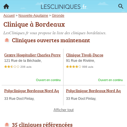
Accueil
>
Nouvelle-Aquitaine
>
Gironde
Clinique à Bordeaux
LesCliniques.fr vous propose la liste des
cliniques bordelaises
.
Cliniques ouvertes maintenant
Centre Hospitalier Charles Perre
Clinique Tivoli-Ducos
ns
121 Rue de la Béchade,
91 Rue de Rivière,
206 avis
998 avis
2,5 étoiles sur 5
4,0 étoiles sur 5
Ouvert en continu
Ouvert en continu
Polyclinique Bordeaux Nord Aq
Polyclinique Bordeaux Nord Aq
uitaine
uitaine
33 Rue Doct Finlay,
33 Rue Doct Finlay,
Afficher tout
35 cliniques référencées