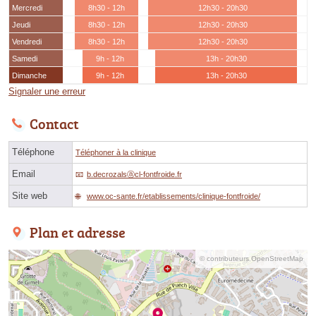
Mercredi
8h30 - 12h
12h30 - 20h30
Jeudi
8h30 - 12h
12h30 - 20h30
Vendredi
8h30 - 12h
12h30 - 20h30
Samedi
9h - 12h
13h - 20h30
Dimanche
9h - 12h
13h - 20h30
Signaler une erreur
Contact
Téléphone
Téléphoner à la clinique
Email
b.decrozalsⓐcl-fontfroide.fr
Site web
www.oc-sante.fr/etablissements/clinique-fontfroide/
Plan et adresse
© contributeurs OpenStreetMap