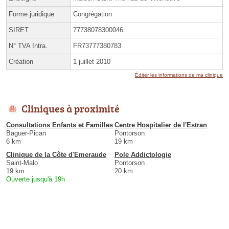
Forme juridique
Congrégation
SIRET
77738078300046
N° TVA Intra.
FR73777380783
Création
1 juillet 2010
Éditer les informations de ma clinique
Cliniques à proximité
Consultations Enfants et Familles
Centre Hospitalier de l'Estran
Baguer-Pican
Pontorson
6 km
19 km
Clinique de la Côte d'Emeraude
Pole Addictologie
Saint-Malo
Pontorson
19 km
20 km
Ouverte jusqu'à 19h