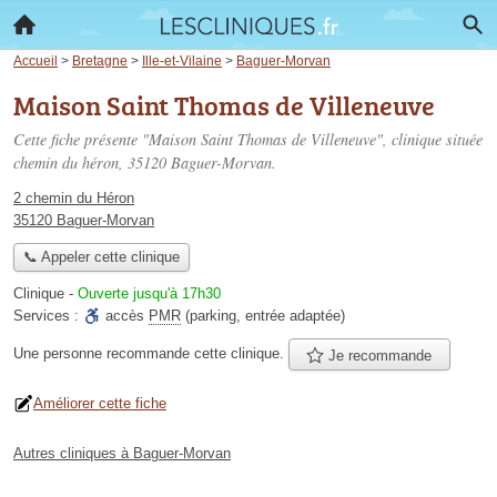
Accueil
>
Bretagne
>
Ille-et-Vilaine
>
Baguer-Morvan
Maison Saint Thomas de Villeneuve
Cette fiche présente "Maison Saint Thomas de Villeneuve", clinique située
chemin du héron
, 35120 Baguer-Morvan.
2 chemin du Héron
35120 Baguer-Morvan
📞 Appeler cette clinique
Clinique
-
Ouverte jusqu'à 17h30
Services :
accès
PMR
(parking, entrée adaptée)
Une personne
recommande
cette clinique.
Je recommande
Améliorer cette fiche
Autres cliniques à Baguer-Morvan