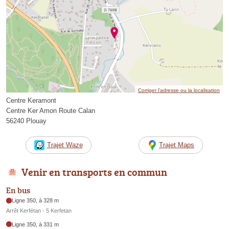
Corriger l’adresse ou la localisation
Centre Keramont
Centre Ker Amon Route Calan
56240 Plouay
Trajet Waze
Trajet Maps
Venir en transports en commun
En bus
Ligne 350, à 328 m
Arrêt Kerfétan - 5 Kerfetan
Ligne 350, à 331 m