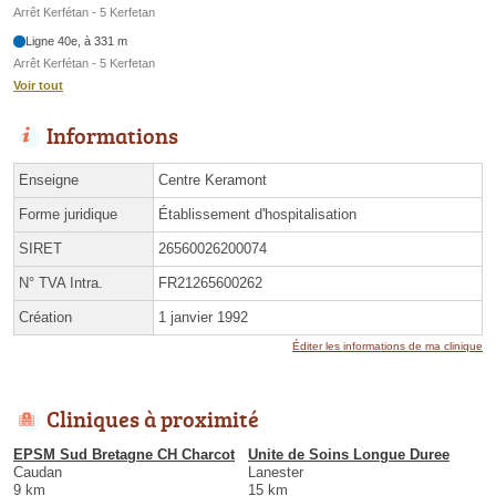
Arrêt Kerfétan - 5 Kerfetan
Ligne 40e, à 331 m
Arrêt Kerfétan - 5 Kerfetan
Voir tout
Informations
Enseigne
Centre Keramont
Forme juridique
Établissement d'hospitalisation
SIRET
26560026200074
N° TVA Intra.
FR21265600262
Création
1 janvier 1992
Éditer les informations de ma clinique
Cliniques à proximité
EPSM Sud Bretagne CH Charcot
Unite de Soins Longue Duree
Caudan
Lanester
9 km
15 km