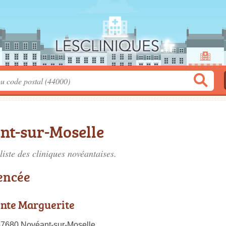
nt-sur-Moselle
liste des
cliniques novéantaises
.
rencée
inte Marguerite
57680 Novéant-sur-Moselle