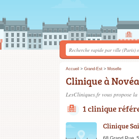
Accueil
>
Grand-Est
>
Moselle
Clinique à Novéa
LesCliniques.fr vous propose la 
1 clinique réfé
Clinique Sa
68 Grand Rue, 