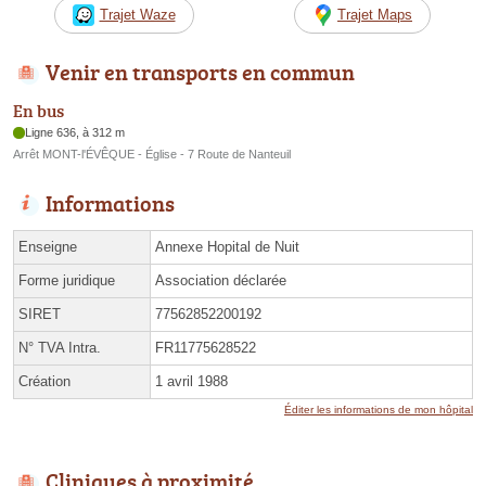
Trajet Waze
Trajet Maps
Venir en transports en commun
En bus
Ligne 636, à 312 m
Arrêt MONT-l'ÉVÊQUE - Église - 7 Route de Nanteuil
Informations
Enseigne
Annexe Hopital de Nuit
Forme juridique
Association déclarée
SIRET
77562852200192
N° TVA Intra.
FR11775628522
Création
1 avril 1988
Éditer les informations de mon hôpital
Cliniques à proximité