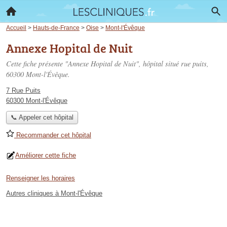
Accueil
>
Hauts-de-France
>
Oise
>
Mont-l'Évêque
Annexe Hopital de Nuit
Cette fiche présente "Annexe Hopital de Nuit", hôpital situé
rue puits
,
60300 Mont-l'Évêque.
7 Rue Puits
60300 Mont-l'Évêque
📞 Appeler cet hôpital
Recommander cet hôpital
Améliorer cette fiche
Renseigner les horaires
Autres cliniques à Mont-l'Évêque