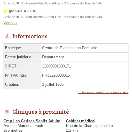
Arrêt SENLIS - Tour-de-Ville-Grand-Cerf - 2 Impasse du Tour de Ville
Ligne 6421, à 186 m
Arrêt SENLIS - Tour-de-Ville-Grand-Cerf - 2 Impasse du Tour de Ville
Voir tout
Informations
Enseigne
Centre de Planification Familiale
Forme juridique
Département
SIRET
22600001600171
N° TVA Intra.
FR33226000016
Création
1 juillet 1985
Éditer les informations de ma clinique
Cliniques à proximité
Cmp Les Cerises Senlis Adulte
Cabinet médical
Avenue Maréchal Foch
Rue de la Champignonnière
275 mètres
1.2 km