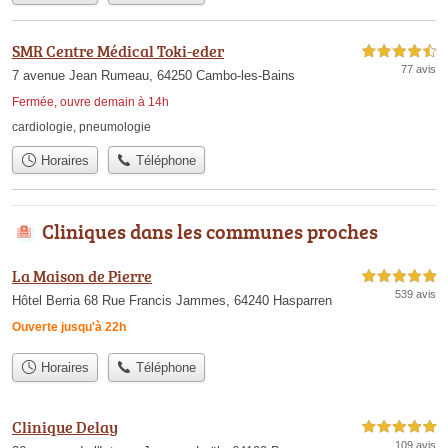
SMR Centre Médical Toki-eder
4,5 étoiles sur 5
77 avis
7 avenue Jean Rumeau, 64250 Cambo-les-Bains
Fermée, ouvre demain à 14h
cardiologie
,
pneumologie
Horaires
Téléphone
Cliniques dans les communes proches
La Maison de Pierre
5,0 étoiles sur 5
539 avis
Hôtel Berria 68 Rue Francis Jammes, 64240 Hasparren
Ouverte jusqu'à 22h
Horaires
Téléphone
Clinique Delay
5,0 étoiles sur 5
109 avis