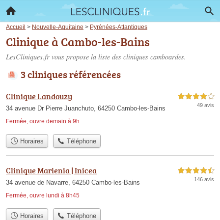
Accueil
>
Nouvelle-Aquitaine
>
Pyrénées-Atlantiques
Clinique à Cambo-les-Bains
LesCliniques.fr vous propose la liste des
cliniques camboardes
.
3 cliniques référencées
Clinique Landouzy
4,0 étoiles sur 5
49 avis
34 avenue Dr Pierre Juanchuto, 64250 Cambo-les-Bains
Fermée, ouvre demain à 9h
Horaires
Téléphone
Clinique Marienia | Inicea
4,5 étoiles sur 5
146 avis
34 avenue de Navarre, 64250 Cambo-les-Bains
Fermée, ouvre lundi à 8h45
Horaires
Téléphone