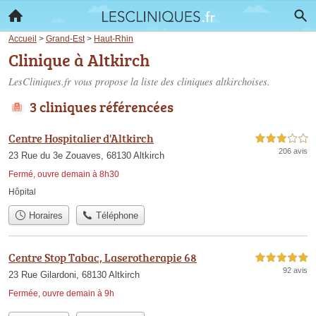
Accueil
>
Grand-Est
>
Haut-Rhin
Clinique à Altkirch
LesCliniques.fr vous propose la liste des
cliniques altkirchoises
.
3 cliniques référencées
Centre Hospitalier d'Altkirch
3,0 étoiles sur 5
206 avis
23 Rue du 3e Zouaves, 68130 Altkirch
Fermé, ouvre demain à 8h30
Hôpital
Horaires
Téléphone
Centre Stop Tabac, Laserotherapie 68
5,0 étoiles sur 5
92 avis
23 Rue Gilardoni, 68130 Altkirch
Fermée, ouvre demain à 9h