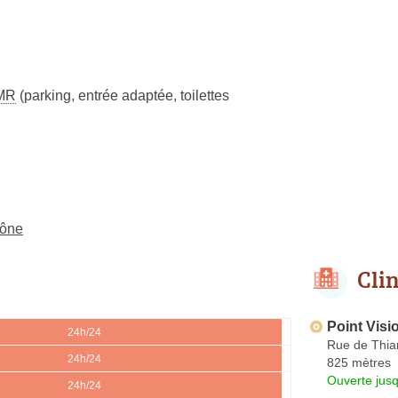
MR
(parking, entrée adaptée, toilettes
aône
Cli
Point Vis
24h/24
Rue de Thia
24h/24
825 mètres
Ouverte jus
24h/24