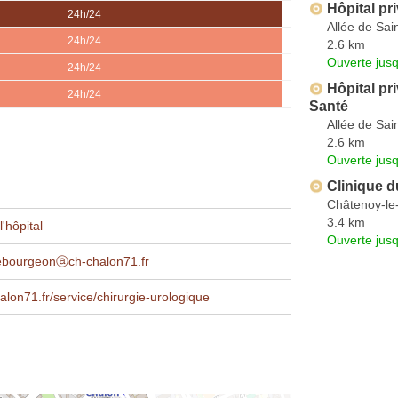
Hôpital pr
24h/24
Allée de Sa
24h/24
2.6 km
Ouverte jus
24h/24
Hôpital pr
24h/24
Santé
Allée de Sa
2.6 km
Ouverte jus
Clinique 
Châtenoy-le
3.4 km
'hôpital
Ouverte jus
rebourgeonⓐch-chalon71.fr
lon71.fr/service/chirurgie-urologique