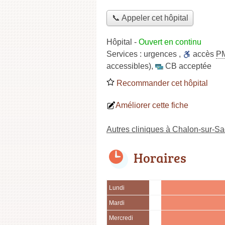
📞 Appeler cet hôpital
Hôpital
-
Ouvert en continu
Services :
urgences
,
accès
P
accessibles)
,
CB acceptée
Recommander cet hôpital
Améliorer cette fiche
Autres cliniques à Chalon-sur-S
Horaires
Lundi
Mardi
Mercredi