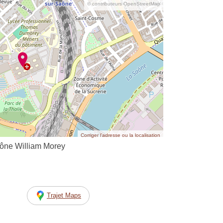
© contributeurs OpenStreetMap
Corriger l’adresse ou la localisation
aône William Morey
Trajet Maps