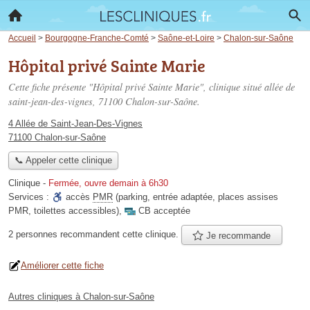
Accueil
>
Bourgogne-Franche-Comté
>
Saône-et-Loire
>
Chalon-sur-Saône
Hôpital privé Sainte Marie
Cette fiche présente "Hôpital privé Sainte Marie", clinique situé
allée de
saint-jean-des-vignes
, 71100 Chalon-sur-Saône.
4 Allée de Saint-Jean-Des-Vignes
71100 Chalon-sur-Saône
📞 Appeler cette clinique
Clinique
-
Fermée, ouvre demain à 6h30
Services :
accès
PMR
(parking, entrée adaptée, places assises
PMR, toilettes accessibles)
,
CB acceptée
2 personnes
recommandent
cette clinique.
Je recommande
Améliorer cette fiche
Autres cliniques à Chalon-sur-Saône