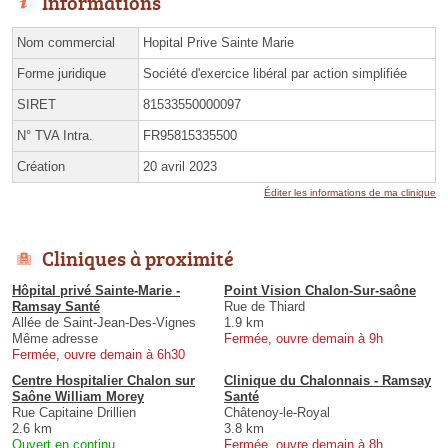
Informations
Nom commercial
Hopital Prive Sainte Marie
Forme juridique
Société d'exercice libéral par action simplifiée
SIRET
81533550000097
N° TVA Intra.
FR95815335500
Création
20 avril 2023
Éditer les informations de ma clinique
Cliniques à proximité
Hôpital privé Sainte-Marie -
Point Vision Chalon-Sur-saône
Ramsay Santé
Rue de Thiard
Allée de Saint-Jean-Des-Vignes
1.9 km
Même adresse
Fermée, ouvre demain à 9h
Fermée, ouvre demain à 6h30
Centre Hospitalier Chalon sur
Clinique du Chalonnais - Ramsay
Saône William Morey
Santé
Rue Capitaine Drillien
Châtenoy-le-Royal
2.6 km
3.8 km
Ouvert en continu
Fermée, ouvre demain à 8h