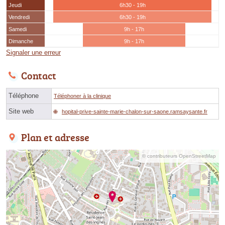
Jeudi
6h30 - 19h
Vendredi
6h30 - 19h
Samedi
9h - 17h
Dimanche
9h - 17h
Signaler une erreur
Contact
Téléphone
Téléphoner à la clinique
Site web
hopital-prive-sainte-marie-chalon-sur-saone.ramsaysante.fr
Plan et adresse
© contributeurs OpenStreetMap