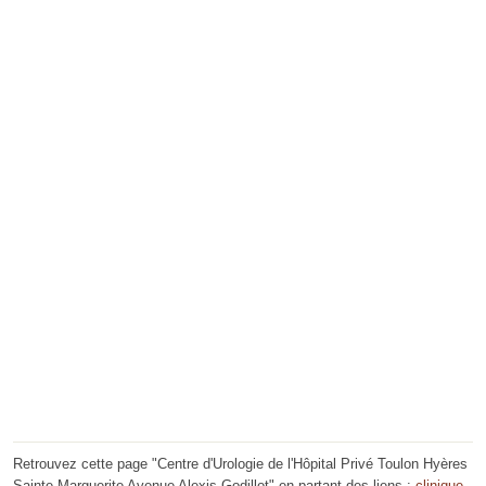
Retrouvez cette page "Centre d'Urologie de l'Hôpital Privé Toulon Hyères
Sainte Marguerite Avenue Alexis Godillot" en partant des liens :
clinique