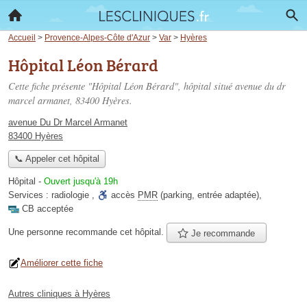
Accueil
>
Provence-Alpes-Côte d'Azur
>
Var
>
Hyères
Hôpital Léon Bérard
Cette fiche présente "Hôpital Léon Bérard", hôpital situé
avenue du dr
marcel armanet
, 83400 Hyères.
avenue Du Dr Marcel Armanet
83400 Hyères
📞 Appeler cet hôpital
Hôpital
-
Ouvert jusqu'à 19h
Services :
radiologie
,
accès
PMR
(parking, entrée adaptée)
,
CB acceptée
Une personne
recommande
cet hôpital.
Je recommande
Améliorer cette fiche
Autres cliniques à Hyères