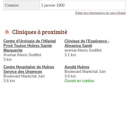
Création
1 janvier 1900
Éditer les informations de mon hôpital
Cliniques à proximité
Centre d'Urologie de l'Hôpital
Clinique de l'Espérance -
Privé Toulon Hyères Sainte
Almaviva Santé
Marguerite
avenue Alexis Godillot
Avenue Alexis Godillot
3.1 km
3 km
Centre Hospitalier de Hyères
Avodd Hyères
Service des Urgences
Boulevard Maréchal Juin
Boulevard Maréchal Juin
3.6 km
3.6 km
Ouvert en continu