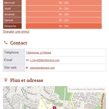
Mercredi
9h - 19h
Jeudi
9h - 19h
Vendredi
9h - 19h
Samedi
9h - 19h
Dimanche
9h - 19h
Signaler une erreur
Contact
Téléphone
Téléphoner à l'hôpital
Email
c.cayolⓐleonberard.com
Site web
www.leonberard.com
Plan et adresse
© contributeurs OpenStreetMap