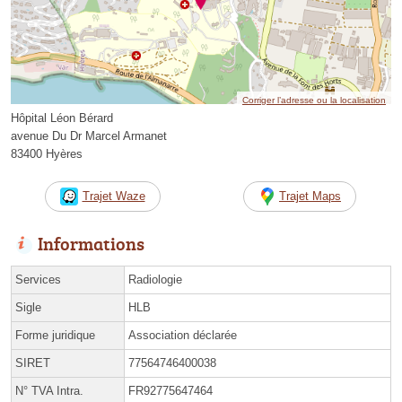
Corriger l’adresse ou la localisation
Hôpital Léon Bérard
avenue Du Dr Marcel Armanet
83400 Hyères
Trajet Waze
Trajet Maps
Informations
Services
Radiologie
Sigle
HLB
Forme juridique
Association déclarée
SIRET
77564746400038
N° TVA Intra.
FR92775647464