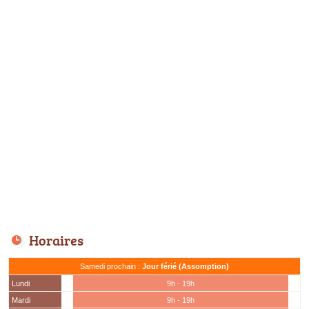
Horaires
Samedi prochain :
Jour férié (Assomption)
Lundi
9h - 19h
Mardi
9h - 19h