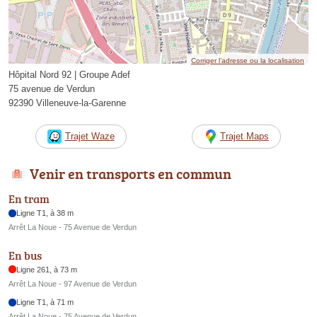
Corriger l’adresse ou la localisation
Hôpital Nord 92 | Groupe Adef
75 avenue de Verdun
92390 Villeneuve-la-Garenne
Trajet Waze
Trajet Maps
Venir en transports en commun
En tram
Ligne T1, à 38 m
Arrêt La Noue - 75 Avenue de Verdun
En bus
Ligne 261, à 73 m
Arrêt La Noue - 97 Avenue de Verdun
Ligne T1, à 71 m
Arrêt La Noue - 75 Avenue de Verdun