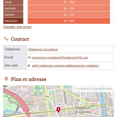
Jeudi
8h - 20h
Vendredi
8h - 20h
Samedi
8h - 20h
Dimanche
8h - 20h
Signaler une erreur
Contact
Téléphone
Téléphoner à la clinique
Email
ressources.humainesⓐhopital-nord-92.com
Site web
adef-residences.com/nos-etablissements-sanitaires/
Plan et adresse
© contributeurs OpenStreetMap