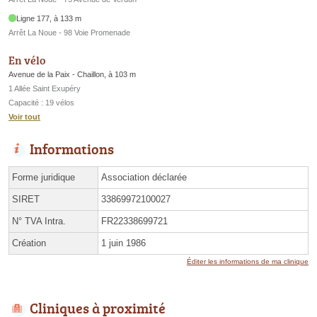
Ligne 177, à 133 m
Arrêt La Noue - 98 Voie Promenade
En vélo
Avenue de la Paix - Chaillon, à 103 m
1 Allée Saint Exupéry
Capacité : 19 vélos
Voir tout
Informations
Forme juridique
Association déclarée
SIRET
33869972100027
N° TVA Intra.
FR22338699721
Création
1 juin 1986
Éditer les informations de ma clinique
Cliniques à proximité