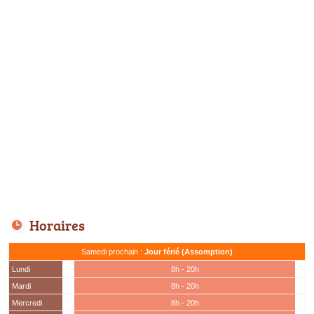
Horaires
Samedi prochain :
Jour férié (Assomption)
Lundi
8h - 20h
Mardi
8h - 20h
Mercredi
8h - 20h